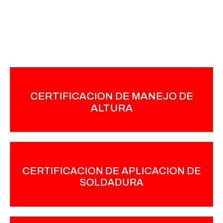
ESTAS SON ALGUNAS DE
NUESTRAS CERTIFICACIONES
EXPEDIDA POR LA SECRETARIA
DEL TRABAJO Y PREVISION SOCIAL
CERTIFICACION DE MANEJO DE
ALTURA
SEPTIEMBRE 2004
EXPEDIDA POR LA SECRETARIA
DEL TRABAJO Y PREVISION SOCIAL
CERTIFICACION DE APLICACION DE
SOLDADURA
NOVIEMBRE 2017